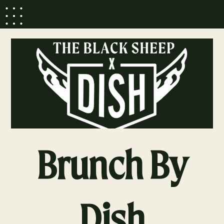
Brunch By
Dish