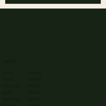
HORAIRES
Lundi
Fermé
Mardi
16h00-
Mercredi
00h00
Jeudi
16h00-
Vendredi
00h00
Samedi
16h00–