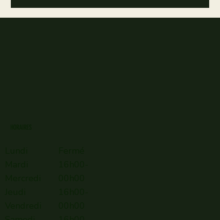
HORAIRES
Lundi
Fermé
Mardi
16h00-
Mercredi
00h00
Jeudi
16h00-
Vendredi
00h00
Samedi
16h00–