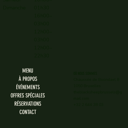
Dimanche
01h30
16h00–
03h00
12h00–
03h00
12h00–
22h30
MENU
OÙ NOUS SOMMES
À PROPOS
Chaussée de Boondael 8
1050 Bruxelles
ÉVÉNEMENTS
theblacksheepbrussels@g
OFFRES SPÉCIALES
mail.com
RÉSERVATIONS
+32 2 644 38 03
CONTACT