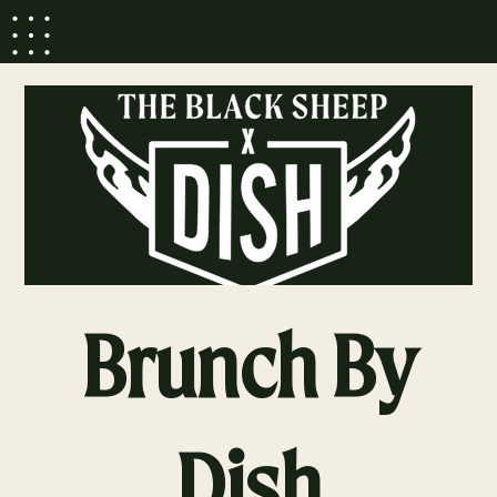
Brunch By
Dish