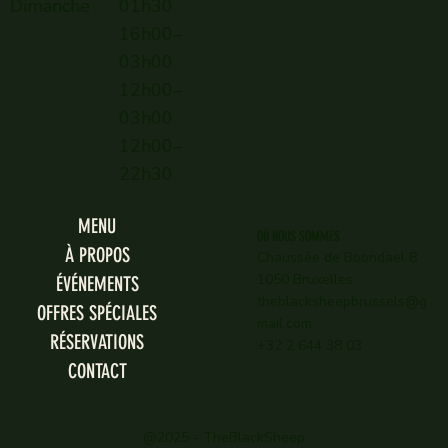
Dimanche
01h30
16h00–
03h00
12h00–
03h00
12h00–
22h30
MENU
OÙ NOUS SOMMES
À PROPOS
Chaussée de Boondael 8
1050 Bruxelles
ÉVÉNEMENTS
theblacksheepbrussels@g
OFFRES SPÉCIALES
mail.com
RÉSERVATIONS
+32 2 644 38 03
CONTACT
@2025 - TheBlackSheep