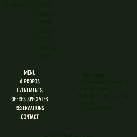
Dimanche
01h30
16h00–
03h00
12h00–
03h00
12h00–
22h30
MENU
OÙ NOUS SOMMES
À PROPOS
Chaussée de Boondael 8
1050 Bruxelles
ÉVÉNEMENTS
theblacksheepbrussels@g
OFFRES SPÉCIALES
mail.com
RÉSERVATIONS
+32 2 644 38 03
CONTACT